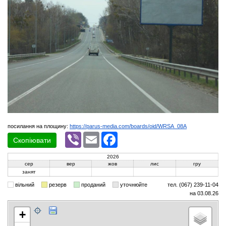
посилання на площину:
https://parus-media.com/boards/oid/WRSA_08A
Viber
Email
Facebook
Скопіювати
2026
сер
вер
жов
лис
гру
занят
вільний
резерв
проданий
уточнюйте
тел. (067) 239-11-04
на 03.08.26
+