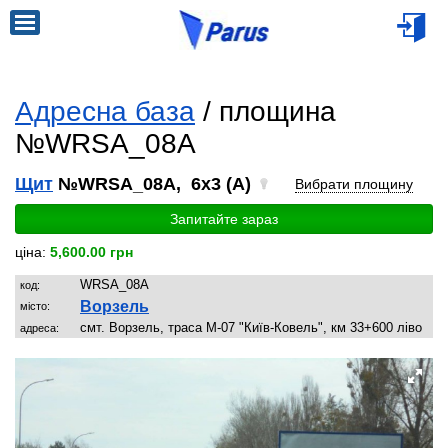
Адресна база
/ площина
№WRSA_08A
Щит
№WRSA_08A, 6x3 (A)
Вибрати площину
Запитайте зараз
ціна:
5,600.00 грн
WRSA_08A
код:
Ворзель
місто:
смт. Ворзель, траса М-07 "Київ-Ковель", км 33+600 ліво
адреса: