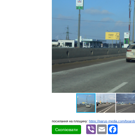
посилання на площину:
https://parus-media.com/boar
Viber
Email
Faceboo
Скопіювати