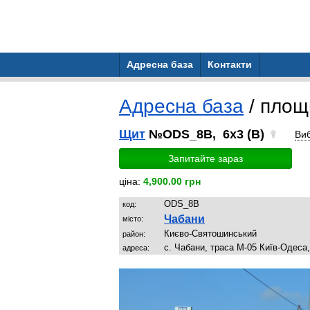
Адресна база
Контакти
Адресна база
/ пло
Щит
№ODS_8B, 6x3 (B)
Ви
Запитайте зараз
ціна:
4,900.00 грн
ODS_8B
код:
Чабани
місто:
Києво-Святошинський
район:
с. Чабани, траса М-05 Київ-Одеса
адреса: