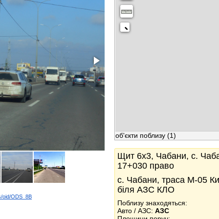
об'єкти поблизу
(1)
Щит 6x3, Чабани, с. Чаб
17+030 право
с. Чабани, траса М-05 К
біля АЗС КЛО
ds/oid/ODS_8B
Поблизу знаходяться:
k
Авто / АЗС:
АЗС
Площини поруч: