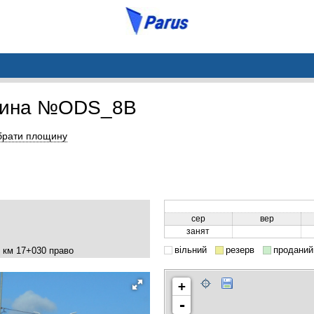
щина №ODS_8B
брати площину
сер
вер
занят
вільний
резерв
проданий
, км 17+030 право
+
-