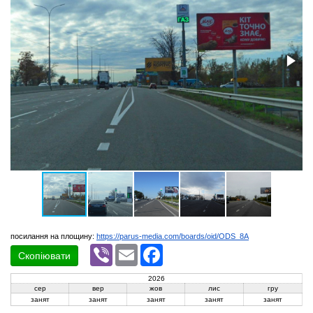
посилання на площину:
https://parus-media.com/boards/oid/ODS_8A
Viber
Email
Facebook
Скопіювати
2026
сер
вер
жов
лис
гру
занят
занят
занят
занят
занят