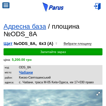
Адресна база
/ площина
№ODS_8A
Щит
№ODS_8A, 6x3 (A)
Вибрати площину
Запитайте зараз
ціна:
5,200.00 грн
ODS_8A
код:
Чабани
місто:
Києво-Святошинський
район:
с. Чабани, траса М-05 Київ-Одеса, км 17+030 право
адреса: