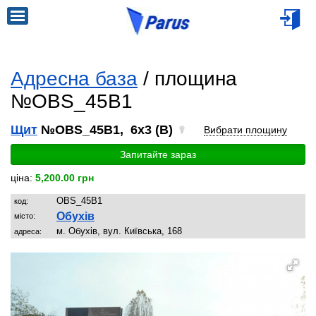
Адресна база
/ площина
№OBS_45B1
Щит
№OBS_45B1, 6x3 (B)
Вибрати площину
Запитайте зараз
ціна:
5,200.00 грн
OBS_45B1
код:
Обухів
місто:
м. Обухів, вул. Київська, 168
адреса: