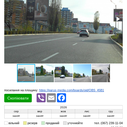
посилання на площину:
https://parus-media.com/boards/oid/OBS_45B1
Viber
Email
Facebook
Скопіювати
2026
сер
вер
жов
лис
гру
занят
занят
занят
занят
занят
вільний
резерв
проданий
уточнюйте
тел. (067) 239-11-04