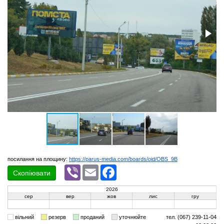
посилання на площину:
https://parus-media.com/boards/oid/OBS_9B
Viber
Email
Facebook
Скопіювати
2026
сер
вер
жов
лис
гру
вільний
резерв
проданий
уточнюйте
тел. (067) 239-11-04