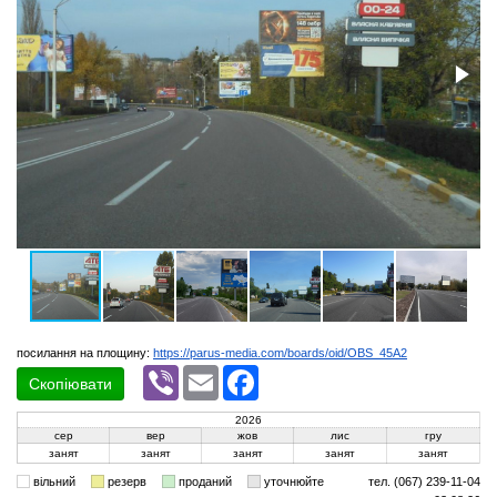
посилання на площину:
https://parus-media.com/boards/oid/OBS_45A2
Viber
Email
Facebook
Скопіювати
2026
сер
вер
жов
лис
гру
занят
занят
занят
занят
занят
вільний
резерв
проданий
уточнюйте
тел. (067) 239-11-04