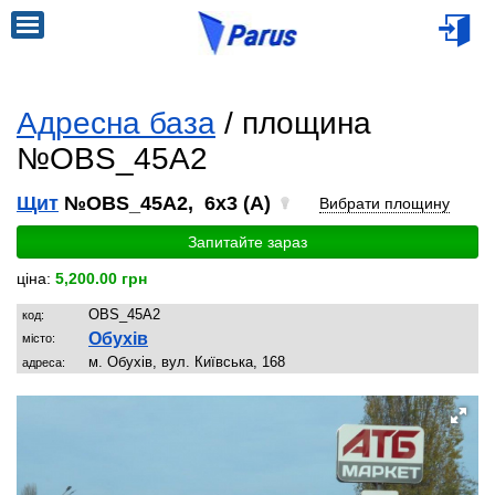
Адресна база
/ площина
№OBS_45A2
Щит
№OBS_45A2, 6x3 (A)
Вибрати площину
Запитайте зараз
ціна:
5,200.00 грн
OBS_45A2
код:
Обухів
місто:
м. Обухів, вул. Київська, 168
адреса: