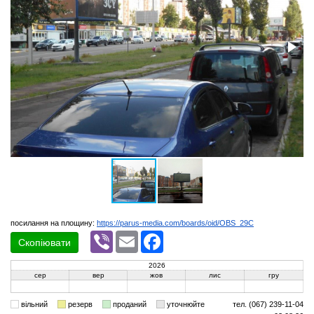
посилання на площину:
https://parus-media.com/boards/oid/OBS_29C
Viber
Email
Facebook
Скопіювати
2026
сер
вер
жов
лис
гру
вільний
резерв
проданий
уточнюйте
тел. (067) 239-11-04