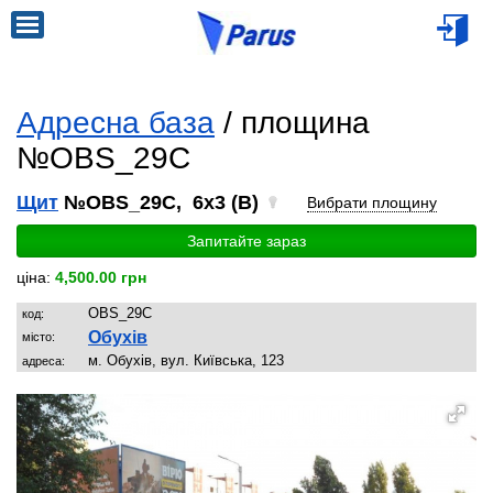
Адресна база
/ площина
№OBS_29C
Щит
№OBS_29C, 6x3 (B)
Вибрати площину
Запитайте зараз
ціна:
4,500.00 грн
OBS_29C
код:
Обухів
місто:
м. Обухів, вул. Київська, 123
адреса: