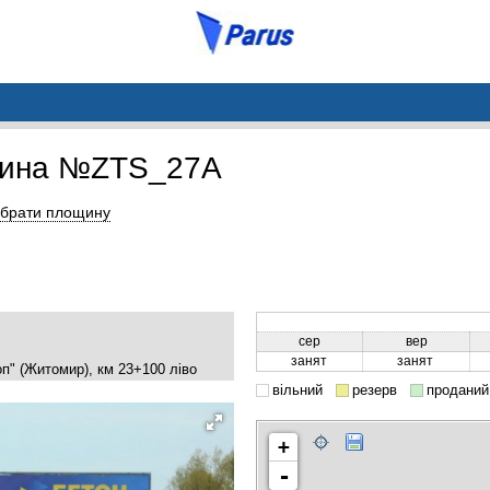
щина №ZTS_27A
брати площину
сер
вер
занят
занят
Чоп" (Житомир), км 23+100 ліво
вільний
резерв
проданий
+
-