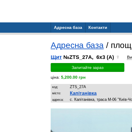
Адресна база
Контакти
Адресна база
/ пло
Щит
№ZTS_27A, 6x3 (A)
Ви
Запитайте зараз
ціна:
5,200.00 грн
ZTS_27A
код:
Капітанівка
місто:
с. Капітанівка, траса М-06 "Київ-
адреса: