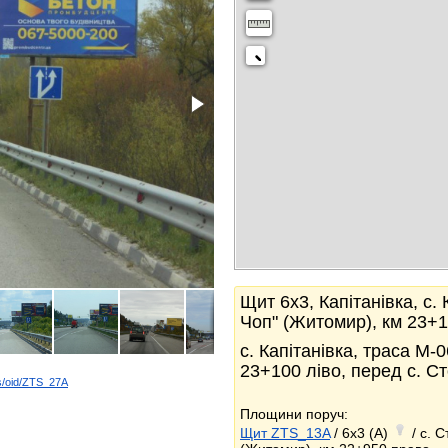
Щит 6x3, Капітанівка, с. 
Чоп" (Житомир), км 23+1
с. Капітанівка, траса М-
23+100 ліво, перед с. С
s/oid/ZTS_27A
k
Площини поруч:
Щит ZTS_13A
/ 6x3 (A)
/ с. 