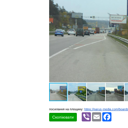
посилання на площину:
https://parus-media.com/board
Viber
Email
Faceboo
Скопіювати