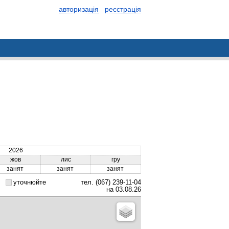
авторизація
реєстрація
2026
жов
лис
гру
занят
занят
занят
уточнюйте
тел. (067) 239-11-04
на 03.08.26