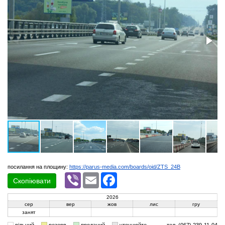
посилання на площину:
https://parus-media.com/boards/oid/ZTS_24B
Viber
Email
Facebook
Скопіювати
2026
сер
вер
жов
лис
гру
занят