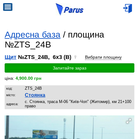
Адресна база
/ площина
№ZTS_24B
Щит
№ZTS_24B, 6x3 (B)
Вибрати площину
Запитайте зараз
ціна:
4,900.00 грн
ZTS_24B
код:
Стоянка
місто:
с. Стоянка, траса М-06 "Київ-Чоп" (Житомир), км 21+100
адреса:
право