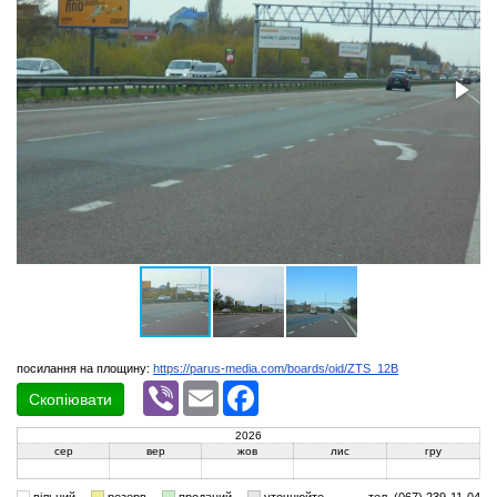
посилання на площину:
https://parus-media.com/boards/oid/ZTS_12B
Viber
Email
Facebook
Скопіювати
2026
сер
вер
жов
лис
гру