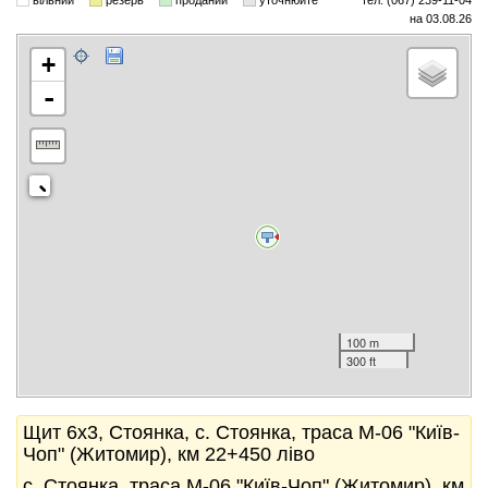
вільний
резерв
проданий
уточнюйте
тел. (067) 239-11-04
на 03.08.26
+
-
100 m
300 ft
Щит 6x3, Стоянка, с. Стоянка, траса М-06 "Київ-
Чоп" (Житомир), км 22+450 ліво
с. Стоянка, траса М-06 "Київ-Чоп" (Житомир), км