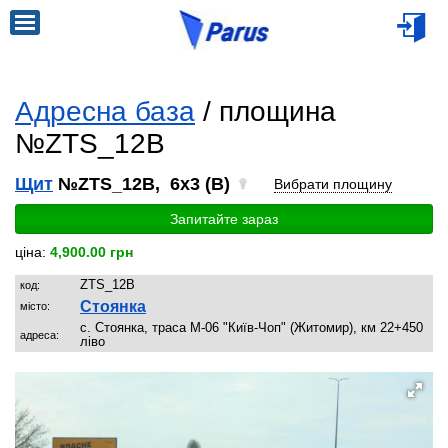
Адресна база
/ площина
№ZTS_12B
Щит
№ZTS_12B, 6x3 (B)
Вибрати площину
Запитайте зараз
ціна:
4,900.00 грн
ZTS_12B
код:
Стоянка
місто:
с. Стоянка, траса М-06 "Київ-Чоп" (Житомир), км 22+450
адреса:
ліво