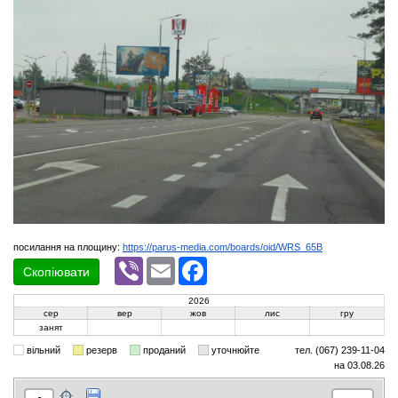
посилання на площину:
https://parus-media.com/boards/oid/WRS_65B
Viber
Email
Facebook
Скопіювати
2026
сер
вер
жов
лис
гру
занят
вільний
резерв
проданий
уточнюйте
тел. (067) 239-11-04
на 03.08.26