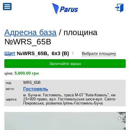
Адресна база
/ площина
№WRS_65B
Щит
№WRS_65B, 6x3 (B)
Вибрати площину
Запитайте зараз
ціна:
5,800.00 грн
WRS_65B
код:
Гостомель
місто:
м. Буча-м. Гостомель, траса М-07 "Київ-Ковель", км
23+920 право, вул. Гостомельське шосе-вул. Свято-
адреса:
Покровська, розвилка Ірпінь-Гостомель-Буча