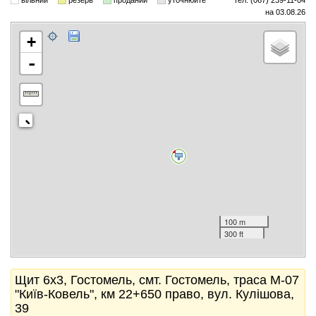
вільний
резерв
проданий
уточнюйте
тел. (067) 239-11-04
на 03.08.26
+
-
100 m
300 ft
Щит 6x3, Гостомель, смт. Гостомель, траса М-07
"Київ-Ковель", км 22+650 право, вул. Кулішова,
39