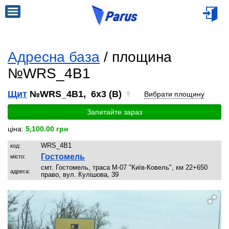
Адресна база
/ площина
№WRS_4B1
Щит
№WRS_4B1, 6x3 (B)
Вибрати площину
Запитайте зараз
ціна:
5,100.00 грн
WRS_4B1
код:
Гостомель
місто:
смт. Гостомель, траса М-07 "Київ-Ковель", км 22+650
адреса:
право, вул. Кулішова, 39