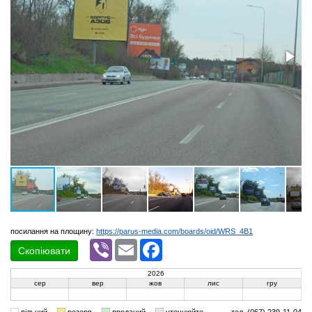
посилання на площину:
https://parus-media.com/boards/oid/WRS_4B1
Viber
Email
Facebook
Скопіювати
2026
сер
вер
жов
лис
гру