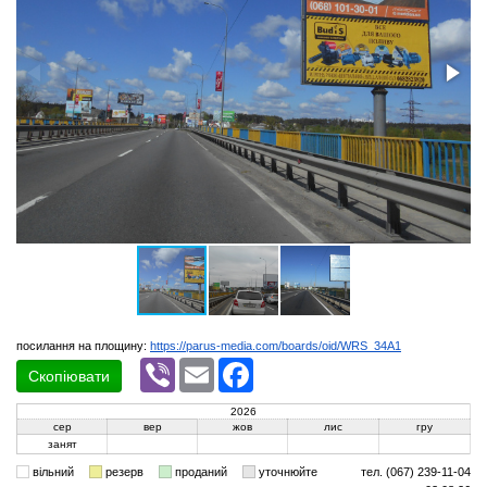
посилання на площину:
https://parus-media.com/boards/oid/WRS_34A1
Viber
Email
Facebook
Скопіювати
2026
сер
вер
жов
лис
гру
занят
вільний
резерв
проданий
уточнюйте
тел. (067) 239-11-04