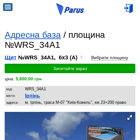
Адресна база
/ площина
№WRS_34A1
Щит
№WRS_34A1, 6x3 (A)
Вибрати площину
Запитайте зараз
ціна:
5,800.00 грн
WRS_34A1
код:
Ірпінь
місто:
м. Ірпінь, траса М-07 "Київ-Ковель", км 23+200 право
адреса: