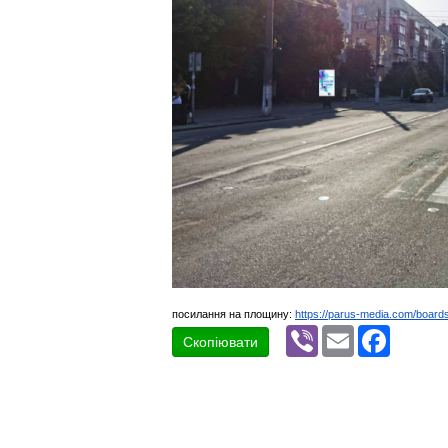
посилання на площину:
https://parus-media.com/boar
Viber
Email
Faceboo
Скопіювати