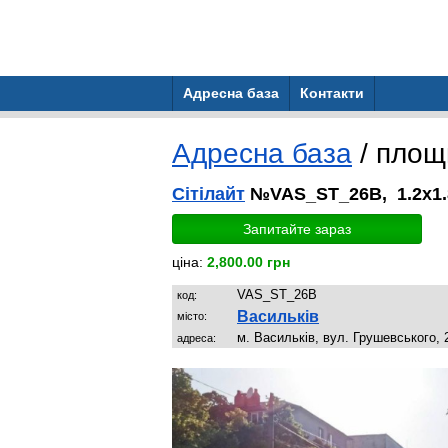
Адресна база
Контакти
Адресна база
/ пло
Сітілайт
№VAS_ST_26B, 1.2x1.
Запитайте зараз
ціна:
2,800.00 грн
VAS_ST_26B
код:
Васильків
місто:
м. Васильків, вул. Грушевського, 
адреса: