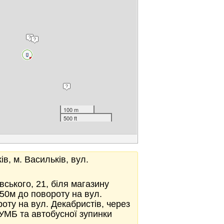
100 m
500 ft
ів, м. Васильків, вул.
вського, 21, біля магазину
 50м до повороту на вул.
оту на вул. Декабристів, через
УМБ та автобусної зупинки