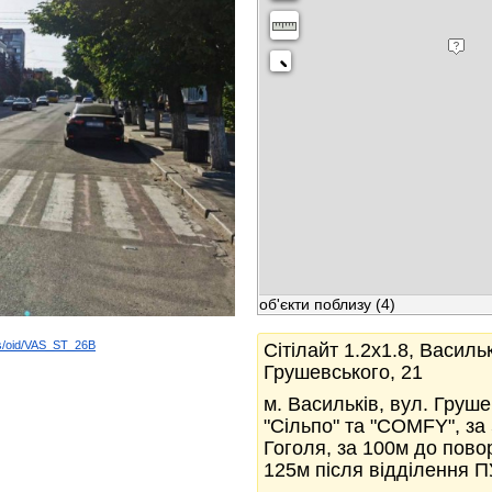
об'єкти поблизу
(4)
ds/oid/VAS_ST_26B
Сітілайт 1.2x1.8, Васильк
k
Грушевського, 21
м. Васильків, вул. Груше
"Сільпо" та "COMFY", за
Гоголя, за 100м до повор
125м після відділення П