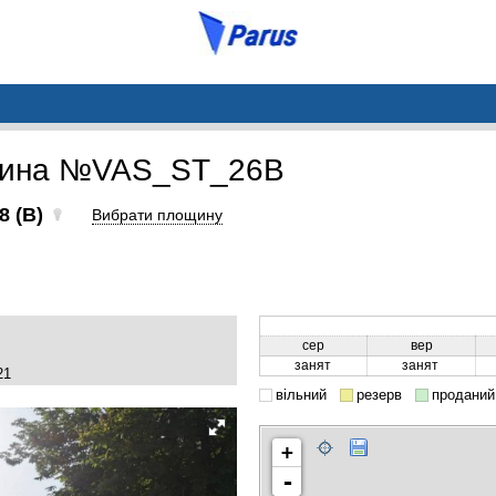
щина №VAS_ST_26B
8 (B)
Вибрати площину
сер
вер
занят
занят
21
вільний
резерв
проданий
+
-