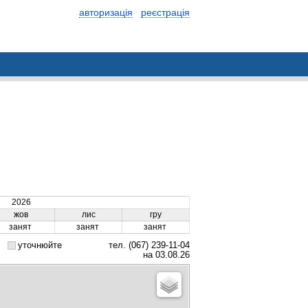
авторизація
реєстрація
2026
жов
лис
гру
занят
занят
занят
уточнюйте
тел. (067) 239-11-04
на 03.08.26