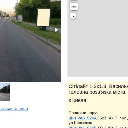
Сітілайт 1.2x1.8, Васильк
головна розв'язка міста,
з Києва
ds/oid/VAS_ST_0016A
Площини поруч:
k
Щит VAS_524A
/ 6x3 (A)
/ ул
ул.Шевченко