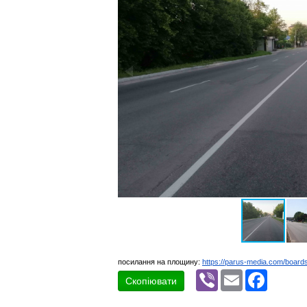
посилання на площину:
https://parus-media.com/boar
Viber
Email
Faceboo
Скопіювати