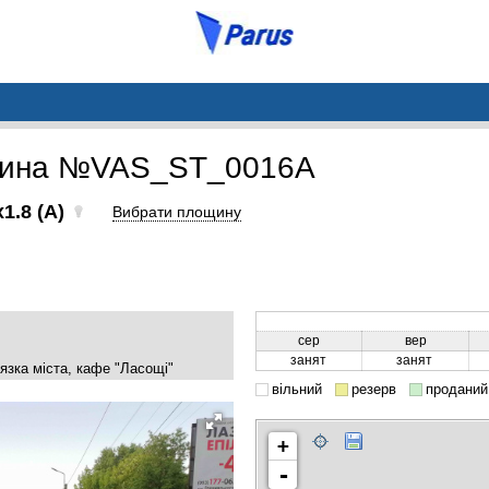
щина №VAS_ST_0016A
1.8 (A)
Вибрати площину
сер
вер
занят
занят
'язка міста, кафе "Ласощі"
вільний
резерв
проданий
+
-