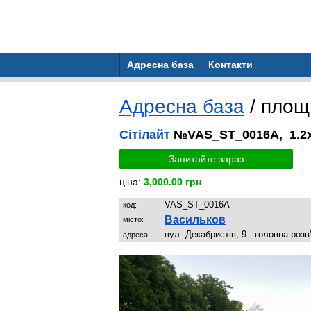
Адресна база
Контакти
Адресна база
/ пло
Сітілайт
№VAS_ST_0016A, 1.2x
Запитайте зараз
ціна:
3,000.00 грн
VAS_ST_0016A
код:
Васильков
місто:
вул. Декабристів, 9 - головна розв
адреса: