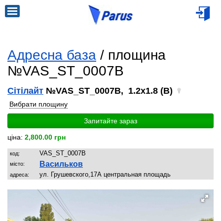
Адресна база
/ площина
№VAS_ST_0007B
Сітілайт
№VAS_ST_0007B, 1.2x1.8 (B)
Вибрати площину
Запитайте зараз
ціна:
2,800.00 грн
VAS_ST_0007B
код:
Васильков
місто:
ул. Грушевского,17А центральная площадь
адреса: