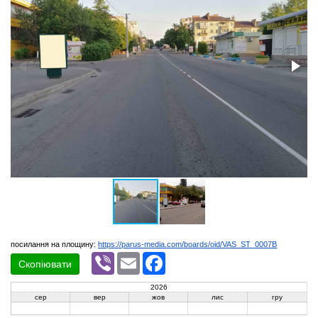
посилання на площину:
https://parus-media.com/boards/oid/VAS_ST_0007B
Viber
Email
Facebook
Скопіювати
2026
сер
вер
жов
лис
гру