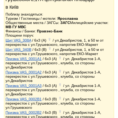
в Київ
Поблизу знаходяться:
Туризм / Гостиницы / мотели:
Ярославна
Общественные места / ЗАГСы:
ЗАГС
Милицейские участки:
МВ ГУ МВС
Финансы / Банки:
Правэкс-Банк
Площини поруч:
Щит VAS_308A
/ 6x3 (A)
/ ул.Декабристов, 1, в 50 м от
перекрестка с ул.Грушевского, напротив ЕКО-Маркет
Щит VAS_340B
/ 6x3 (B)
/ ул.Декабристов, 1, в 50 м от
перекрестка с ул.Грушевского, напротив ЕКО-Маркет
Призма VAS_0001A1
/ 6x3 (A)
/ ул. Декабристов 1-А,
перекресток с ул.Грушевского , клумба, со стороны
ул.Декабристов
Призма VAS_0001A2
/ 6x3 (A)
/ ул. Декабристов 1-А,
перекресток с ул.Грушевского , клумба, со стороны
ул.Декабристов
Призма VAS_0001A3
/ 6x3 (A)
/ ул. Декабристов 1-А,
перекресток с ул.Грушевского , клумба, со стороны
ул.Декабристов
Призма VAS_0002B1
/ 6x3 (B)
/ ул. Декабристов 1-А,
перекресток с ул.Грушевского , клумба, со стороны
ул.Грушевского
Призма VAS_0002B2
/ 6x3 (B)
/ ул. Декабристов 1-А,
перекресток с ул.Грушевского , клумба, со стороны