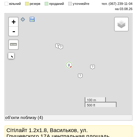
вільний
резерв
проданий
уточнюйте
тел. (067) 239-11-04
на 03.08.26
+
-
100 m
500 ft
об'єкти поблизу
(4)
Сітілайт 1.2x1.8, Васильков, ул.
Грушевского,17А центральная площадь