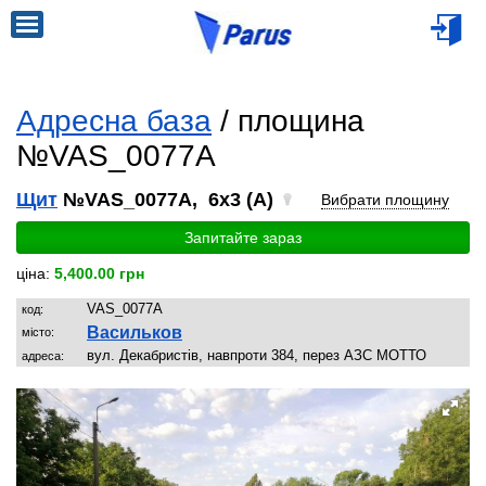
Адресна база
/ площина
№VAS_0077A
Щит
№VAS_0077A, 6x3 (A)
Вибрати площину
Запитайте зараз
ціна:
5,400.00 грн
VAS_0077A
код:
Васильков
місто:
вул. Декабристів, навпроти 384, перез АЗС МОТТО
адреса: