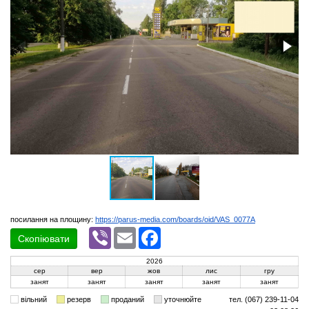
посилання на площину:
https://parus-media.com/boards/oid/VAS_0077A
Viber
Email
Facebook
Скопіювати
2026
сер
вер
жов
лис
гру
занят
занят
занят
занят
занят
вільний
резерв
проданий
уточнюйте
тел. (067) 239-11-04