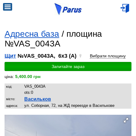
Адресна база
/ площина
№VAS_0043A
Щит
№VAS_0043A, 6x3 (A)
Вибрати площину
Запитайте зараз
ціна:
5,400.00 грн
VAS_0043A
код:
ots:
0
Васильков
місто:
ул. Соборная, 72, на ЖД переезде в Василькове
адреса: