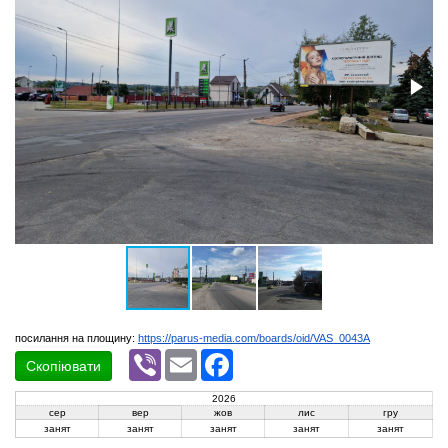
посилання на площину:
https://parus-media.com/boards/oid/VAS_0043A
Viber
Email
Facebook
Скопіювати
2026
сер
вер
жов
лис
гру
занят
занят
занят
занят
занят