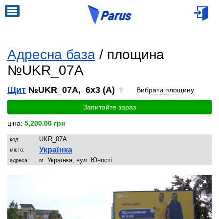
Адресна база
/ площина
№UKR_07A
Щит
№UKR_07A, 6x3 (A)
Вибрати площину
Запитайте зараз
ціна:
5,200.00 грн
UKR_07A
код:
Українка
місто:
м. Українка, вул. Юності
адреса: