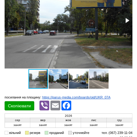
посилання на площину:
https://parus-media.com/boards/oid/UKR_07A
Viber
Email
Facebook
Скопіювати
2026
сер
вер
жов
лис
гру
занят
занят
занят
занят
занят
вільний
резерв
проданий
уточнюйте
тел. (067) 239-11-04