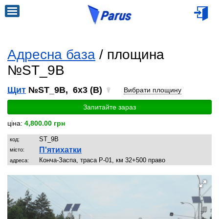
Адресна база
/ площина
№ST_9B
Щит
№ST_9B, 6x3 (B)
Вибрати площину
Запитайте зараз
ціна:
4,800.00 грн
ST_9B
код:
П'ятихатки
місто:
Конча-Заспа, траса Р-01, км 32+500 право
адреса: