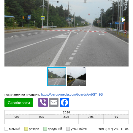
посилання на площину:
https://parus-media.com/boards/oid/ST_9B
Viber
Email
Facebook
Скопіювати
2026
сер
вер
жов
лис
гру
вільний
резерв
проданий
уточнюйте
тел. (067) 239-11-04