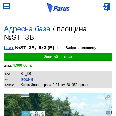
Адресна база
/ площина
№ST_3B
Щит
№ST_3B, 6x3 (B)
Вибрати площину
Запитайте зараз
ціна:
4,900.00 грн
ST_3B
код:
Козин
місто:
Конча-Заспа, траса Р-01, км 28+950 право
адреса: