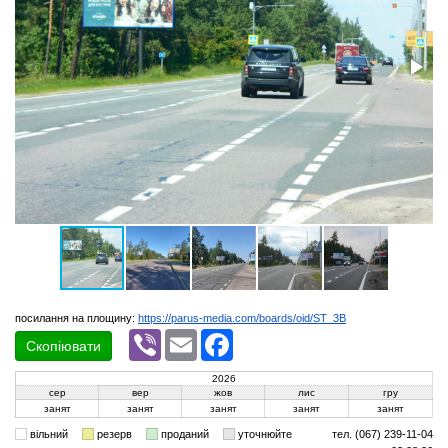
посилання на площину:
https://parus-media.com/boards/oid/ST_3B
Viber
Email
Facebook
Скопіювати
2026
сер
вер
жов
лис
гру
занят
занят
занят
занят
занят
вільний
резерв
проданий
уточнюйте
тел. (067) 239-11-04