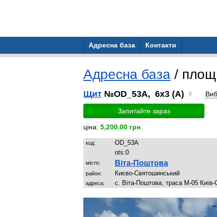
Адресна база
Контакти
Адресна база
/ пло
Щит
№OD_53A, 6x3 (A)
Виб
Запитайте зараз
ціна:
5,200.00 грн
OD_53A
код:
ots:
0
Віта-Поштова
місто:
Києво-Святошинський
район:
с. Віта-Поштова, траса М-05 Київ-
адреса: