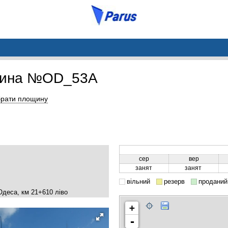
щина №OD_53A
рати площину
сер
вер
занят
занят
вільний
резерв
проданий
Одеса, км 21+610 ліво
+
-