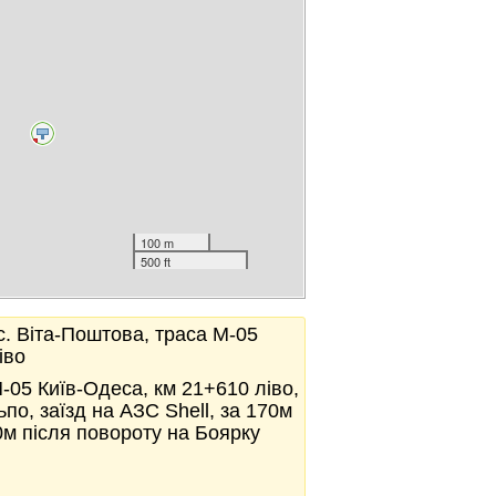
100 m
500 ft
с. Віта-Поштова, траса М-05
іво
М-05 Київ-Одеса, км 21+610 ліво,
по, заїзд на АЗС Shell, за 170м
м після повороту на Боярку