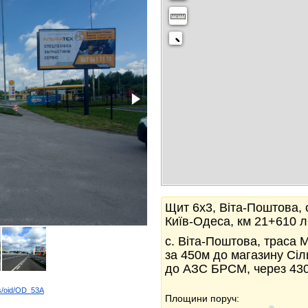
Щит 6x3, Віта-Поштова, 
Київ-Одеса, км 21+610 л
с. Віта-Поштова, траса 
за 450м до магазину Сіль
до АЗС БРСМ, через 430
ds/oid/OD_53A
Площини поруч:
k