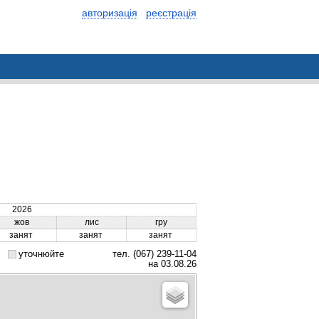
авторизація
реєстрація
2026
жов
лис
гру
занят
занят
занят
уточнюйте
тел. (067) 239-11-04
на 03.08.26