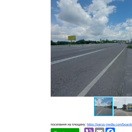
посилання на площину:
https://parus-media.com/boar
Viber
Email
Faceboo