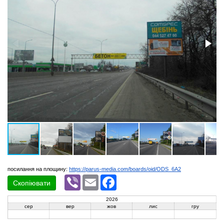
посилання на площину:
https://parus-media.com/boards/oid/ODS_6A2
Viber
Email
Facebook
Скопіювати
2026
сер
вер
жов
лис
гру