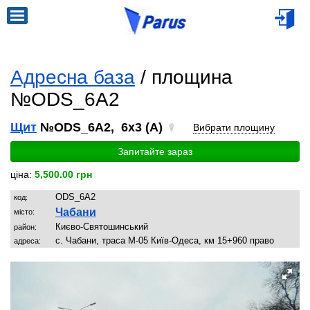
Адресна база
/ площина
№ODS_6A2
Щит
№ODS_6A2, 6x3 (A)
Вибрати площину
Запитайте зараз
ціна:
5,500.00 грн
ODS_6A2
код:
Чабани
місто:
Києво-Святошинський
район:
с. Чабани, траса М-05 Київ-Одеса, км 15+960 право
адреса: