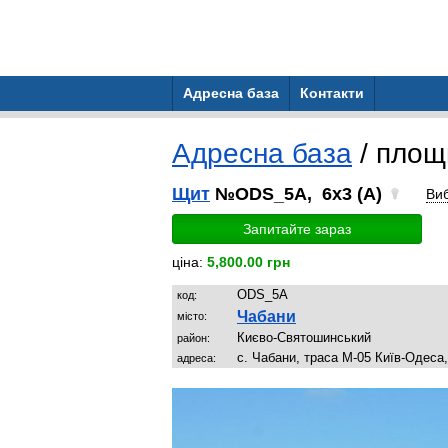
Адресна база
Контакти
Адресна база
/ пло
Щит
№ODS_5A, 6x3 (A)
Ви
Запитайте зараз
ціна:
5,800.00 грн
ODS_5A
код:
Чабани
місто:
Києво-Святошинський
район:
с. Чабани, траса М-05 Київ-Одеса,
адреса: