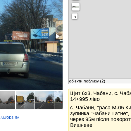
об'єкти поблизу
(2)
Щит 6x3, Чабани, с. Чаб
14+995 ліво
с. Чабани, траса М-05 К
зупинка "Чабани-Гатне",
ds/oid/ODS_5A
через 95м після поворот
k
Вишневе