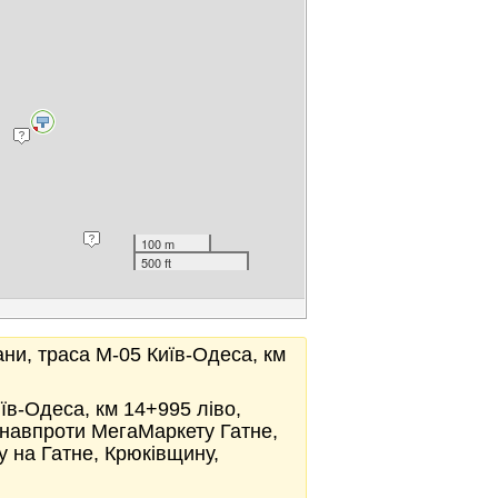
100 m
500 ft
ани, траса М-05 Київ-Одеса, км
иїв-Одеса, км 14+995 ліво,
 навпроти МегаМаркету Гатне,
у на Гатне, Крюківщину,