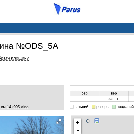
щина №ODS_5A
брати площину
сер
вер
занят
вільний
резерв
проданий
 км 14+995 ліво
+
-