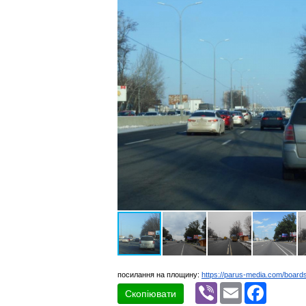
посилання на площину:
https://parus-media.com/boar
Viber
Email
Faceboo
Скопіювати