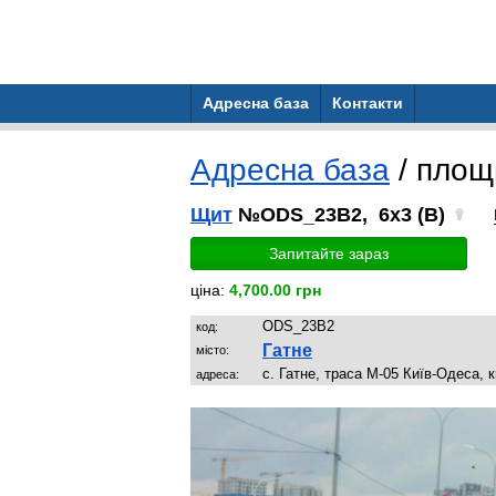
Адресна база
Контакти
Адресна база
/ пло
Щит
№ODS_23B2, 6x3 (B)
Запитайте зараз
ціна:
4,700.00 грн
ODS_23B2
код:
Гатне
місто:
с. Гатне, траса М-05 Київ-Одеса, 
адреса: