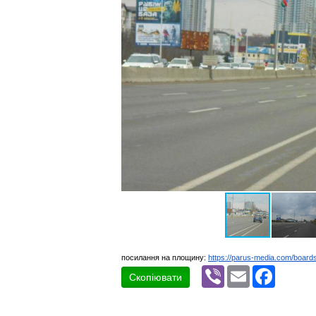
посилання на площину:
https://parus-media.com/boar
Viber
Email
Faceboo
Скопіювати