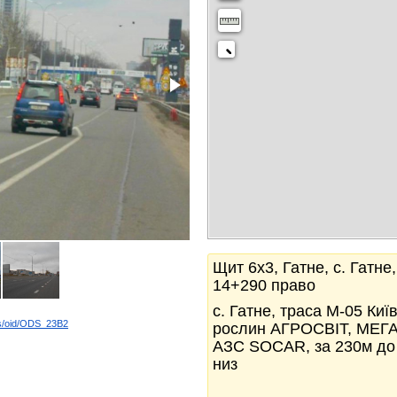
Щит 6x3, Гатне, с. Гатне
14+290 право
с. Гатне, траса М-05 Ки
ds/oid/ODS_23B2
рослин АГРОСВІТ, МЕГА
k
АЗС SOCAR, за 230м до Н
низ