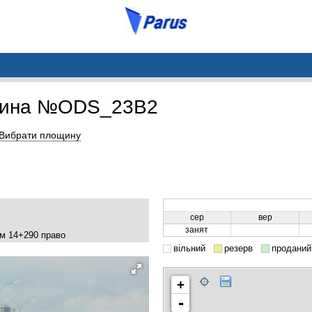
щина №ODS_23B2
Вибрати площину
сер
вер
занят
км 14+290 право
вільний
резерв
проданий
+
-