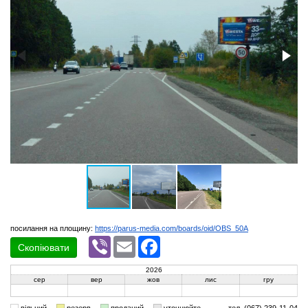
посилання на площину:
https://parus-media.com/boards/oid/OBS_50A
Viber
Email
Facebook
Скопіювати
2026
сер
вер
жов
лис
гру