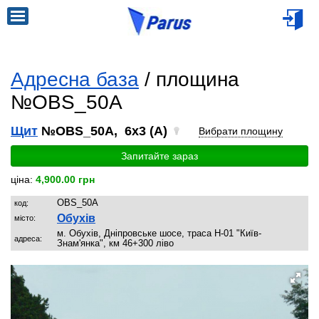
Адресна база
/ площина
№OBS_50A
Щит
№OBS_50A, 6x3 (A)
Вибрати площину
Запитайте зараз
ціна:
4,900.00 грн
OBS_50A
код:
Обухів
місто:
м. Обухів, Дніпровське шосе, траса Н-01 "Київ-
адреса:
Знам'янка", км 46+300 ліво