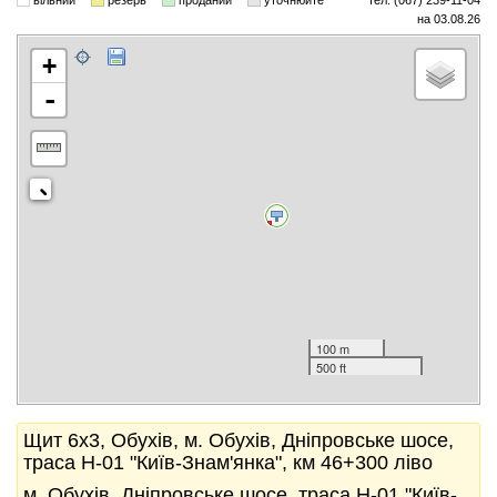
вільний
резерв
проданий
уточнюйте
тел. (067) 239-11-04
на 03.08.26
+
-
100 m
500 ft
Щит 6x3, Обухів, м. Обухів, Дніпровське шосе,
траса Н-01 "Київ-Знам'янка", км 46+300 ліво
м. Обухів, Дніпровське шосе, траса Н-01 "Київ-