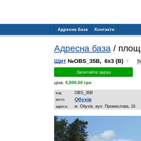
Адресна база
Контакти
Адресна база
/ пло
Щит
№OBS_35B, 6x3 (B)
В
Запитайте зараз
ціна:
4,500.00 грн
OBS_35B
код:
Обухів
місто:
м. Обухів, вул. Промислова, 16
адреса: