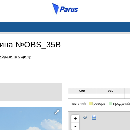
щина №OBS_35B
ибрати площину
сер
вер
вільний
резерв
проданий
+
-