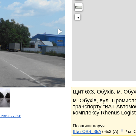
Щит 6x3, Обухів, м. Обу
м. Обухів, вул. Промисл
транспорту "ВАТ Автомоб
комплексу Rhenus Logist
ds/oid/OBS_35B
k
Площини поруч:
Щит OBS_35A
/ 6x3 (A)
/ м. 