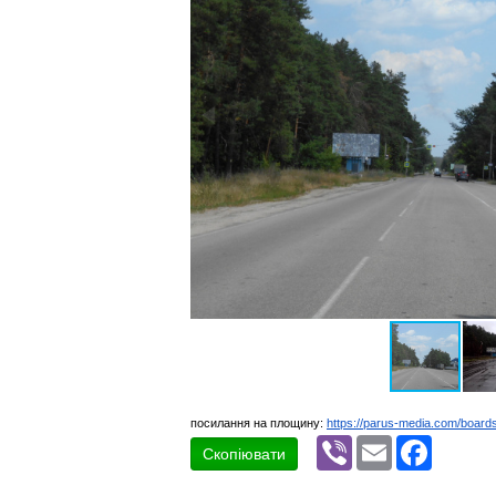
посилання на площину:
https://parus-media.com/boar
Viber
Email
Faceboo
Скопіювати