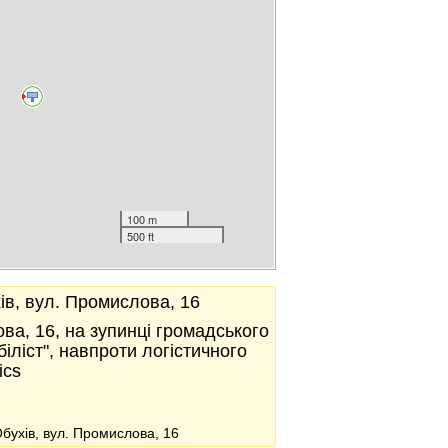
100 m
500 ft
хів, вул. Промислова, 16
ова, 16, на зупинці громадського
іліст", навпроти логістичного
ics
Обухів, вул. Промислова, 16