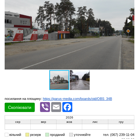
посилання на площину:
https://parus-media.com/boards/oid/OBS_34B
Viber
Email
Facebook
Скопіювати
2026
сер
вер
жов
лис
гру
вільний
резерв
проданий
уточнюйте
тел. (067) 239-11-04