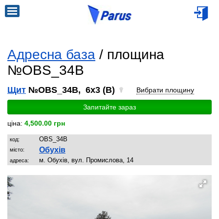
Адресна база
/ площина
№OBS_34B
Щит
№OBS_34B, 6x3 (B)
Вибрати площину
Запитайте зараз
ціна:
4,500.00 грн
OBS_34B
код:
Обухів
місто:
м. Обухів, вул. Промислова, 14
адреса: