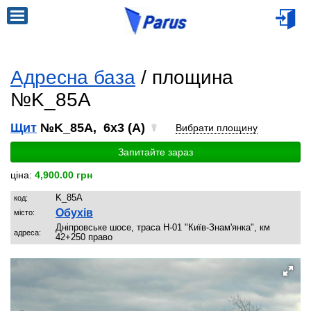
Адресна база
/ площина
№K_85A
Щит
№K_85A, 6x3 (A)
Вибрати площину
Запитайте зараз
ціна:
4,900.00 грн
K_85A
код:
Обухів
місто:
Дніпровське шосе, траса Н-01 "Київ-Знам'янка", км
адреса:
42+250 право