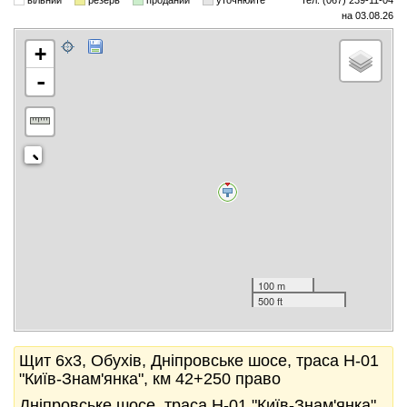
вільний
резерв
проданий
уточнюйте
тел. (067) 239-11-04
на 03.08.26
+
-
100 m
500 ft
Щит 6x3, Обухів, Дніпровське шосе, траса Н-01
"Київ-Знам'янка", км 42+250 право
Дніпровське шосе, траса Н-01 "Київ-Знам'янка",