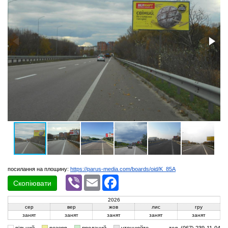
посилання на площину:
https://parus-media.com/boards/oid/K_85A
Viber
Email
Facebook
Скопіювати
2026
сер
вер
жов
лис
гру
занят
занят
занят
занят
занят