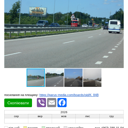
посилання на площину:
https://parus-media.com/boards/oid/K_84B
Viber
Email
Facebook
Скопіювати
2026
сер
вер
жов
лис
гру