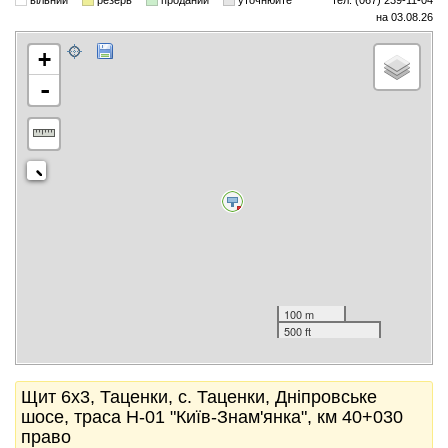
вільний
резерв
проданий
уточнюйте
тел. (067) 239-11-04
на 03.08.26
+
-
100 m
500 ft
Щит 6x3, Таценки, с. Таценки, Дніпровське
шосе, траса Н-01 "Київ-Знам'янка", км 40+030
право