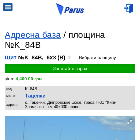
Адресна база
/ площина
№K_84B
Щит
№K_84B, 6x3 (B)
Вибрати площину
Запитайте зараз
ціна:
4,400.00 грн
K_84B
код:
Таценки
місто:
с. Таценки, Дніпровське шосе, траса Н-01 "Київ-
адреса:
Знам'янка", км 40+030 право