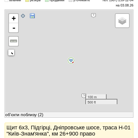
вільний
резерв
проданий
уточнюйте
тел. (067) 239-11-04
на 03.08.26
+
-
100 m
500 ft
об'єкти поблизу
(2)
Щит 6x3, Підгірці, Дніпровське шосе, траса Н-01
"Київ-Знам'янка", км 26+900 право