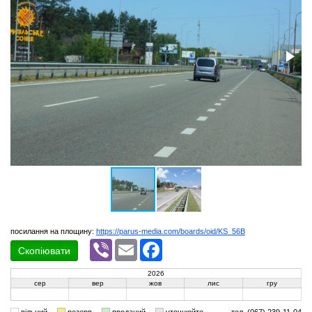
посилання на площину:
https://parus-media.com/boards/oid/KS_56B
Viber
Email
Facebook
Скопіювати
2026
сер
вер
жов
лис
гру