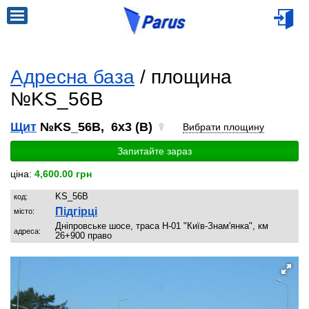
Адресна база
/ площина
№KS_56B
Щит
№KS_56B, 6x3 (B)
Вибрати площину
Запитайте зараз
ціна:
4,600.00 грн
KS_56B
код:
Підгірці
місто:
Дніпровське шосе, траса Н-01 "Київ-Знам'янка", км
адреса:
26+900 право