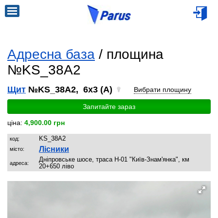
Адресна база
/ площина
№KS_38A2
Щит
№KS_38A2, 6x3 (A)
Вибрати площину
Запитайте зараз
ціна:
4,900.00 грн
KS_38A2
код:
Лісники
місто:
Дніпровське шосе, траса Н-01 "Київ-Знам'янка", км
адреса:
20+650 ліво