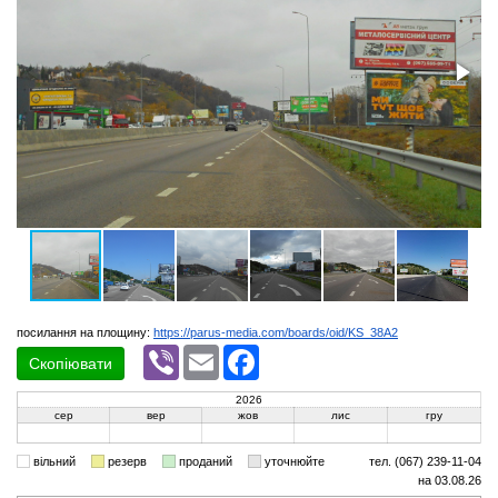
посилання на площину:
https://parus-media.com/boards/oid/KS_38A2
Viber
Email
Facebook
Скопіювати
2026
сер
вер
жов
лис
гру
вільний
резерв
проданий
уточнюйте
тел. (067) 239-11-04
на 03.08.26