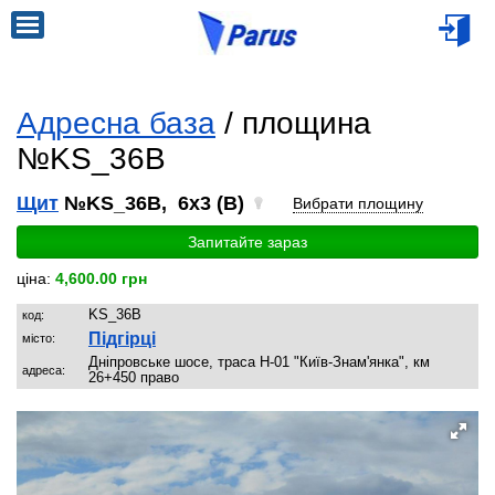
Адресна база
/ площина
№KS_36B
Щит
№KS_36B, 6x3 (B)
Вибрати площину
Запитайте зараз
ціна:
4,600.00 грн
KS_36B
код:
Підгірці
місто:
Дніпровське шосе, траса Н-01 "Київ-Знам'янка", км
адреса:
26+450 право