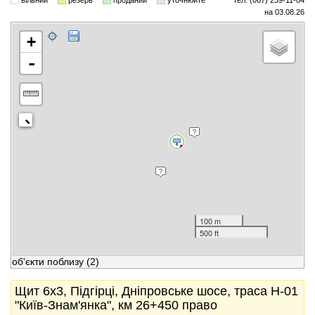
вільний
резерв
проданий
уточнюйте
тел. (067) 239-11-04
на 03.08.26
+
-
100 m
500 ft
об'єкти поблизу
(2)
Щит 6x3, Підгірці, Дніпровське шосе, траса Н-01
"Київ-Знам'янка", км 26+450 право