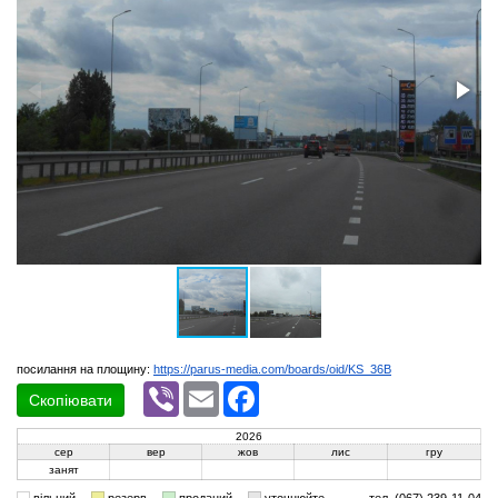
посилання на площину:
https://parus-media.com/boards/oid/KS_36B
Viber
Email
Facebook
Скопіювати
2026
сер
вер
жов
лис
гру
занят