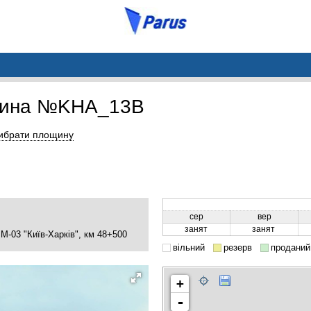
щина №KHA_13B
ибрати площину
сер
вер
занят
занят
а М-03 "Київ-Харків", км 48+500
вільний
резерв
проданий
+
-