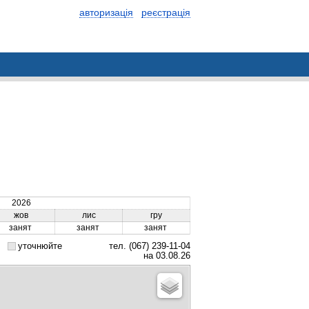
авторизація
реєстрація
2026
жов
лис
гру
занят
занят
занят
уточнюйте
тел. (067) 239-11-04
на 03.08.26