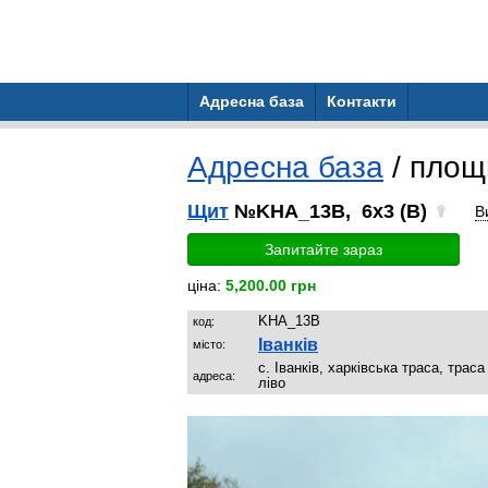
Адресна база
Контакти
Адресна база
/ пло
Щит
№KHA_13B, 6x3 (B)
В
Запитайте зараз
ціна:
5,200.00 грн
KHA_13B
код:
Іванків
місто:
с. Іванків, харківська траса, трас
адреса:
ліво