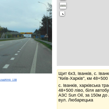
Щит 6x3, Іванків, с. Іван
"Київ-Харків", км 48+500
ds/oid/KHA_13B
k
с. Іванків, харківська тр
48+500 ліво, біля автобу
АЗС Sun Oil, за 150м д
вул. Любарецька