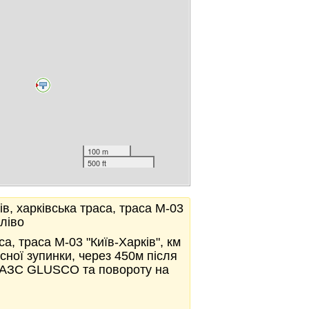
100 m
500 ft
ків, харківська траса, траса М-03
 ліво
аса, траса М-03 "Київ-Харків", км
сної зупинки, через 450м після
о АЗС GLUSCO та повороту на