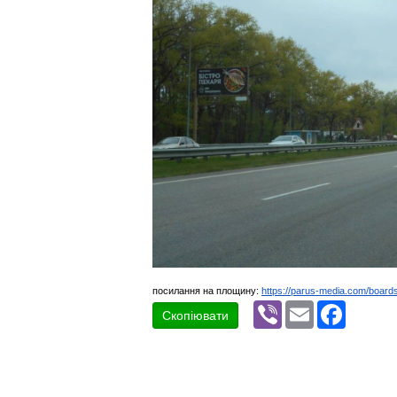
посилання на площину:
https://parus-media.com/boar
Viber
Email
Faceboo
Скопіювати