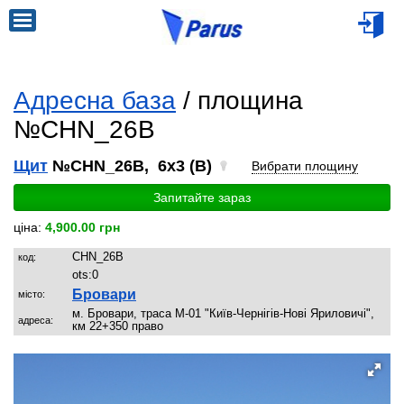
Адресна база
/ площина
№CHN_26B
Щит
№CHN_26B, 6x3 (B)
Вибрати площину
Запитайте зараз
ціна:
4,900.00 грн
CHN_26B
код:
ots:
0
Бровари
місто:
м. Бровари, траса М-01 "Київ-Чернігів-Нові Яриловичі",
адреса:
км 22+350 право