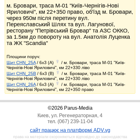
м. Бровари, траса М-01 "Київ-Чернігів-Нові
Яриловичі", км 22+350 право, об'їзд м. Бровари,
через 950м після перетину вул.
Переяславський Шлях та вул. Лагунової,
ресторану "Петрівський Бровар" та АЗС ОККО,
за 1.5км до повороту на вул. Анатолія Луценка
та ЖК "Scandia"
Площини поруч:
Щит CHN_25A
/ 6x3 (A)
/ м. Бровари, траса М-01 "Київ-
Чернігів-Нові Яриловичі", км 22+330 ліво
Щит CHN_25B
/ 6x3 (B)
/ м. Бровари, траса М-01 "Київ-
Чернігів-Нові Яриловичі", км 22+330 ліво
Щит CHN_26A
/ 6x3 (A)
/ м. Бровари, траса М-01 "Київ-
Чернігів-Нові Яриловичі", км 22+350 право
©2026 Parus-Media
Киев, ул. Регенераторная, 4
тел. (067) 239-11-04
сайт працює на платформі ADV.vg
права на матеріали охороняються відповідно до законодавства