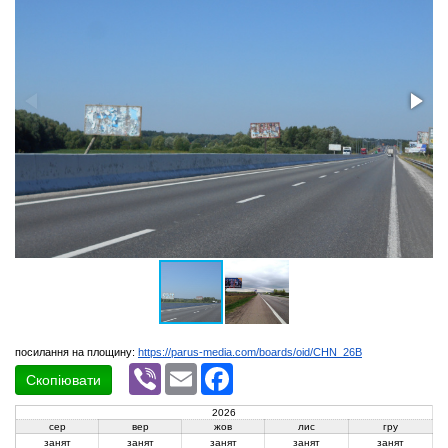
посилання на площину:
https://parus-media.com/boards/oid/CHN_26B
Viber
Email
Facebook
Скопіювати
2026
сер
вер
жов
лис
гру
занят
занят
занят
занят
занят