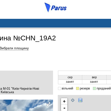
щина №CHN_19A2
Вибрати площину
сер
вер
занят
занят
вільний
резерв
проданий
са М-01 "Київ-Чернігів-Нові
 Київська
+
-