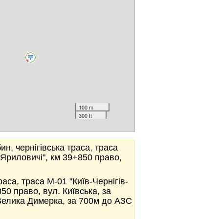
100 m
300 ft
ин, чернігівська траса, траса
 Яриловичі", км 39+850 право,
раса, траса М-01 "Київ-Чернігів-
50 право, вул. Київська, за
Велика Димерка, за 700м до АЗС