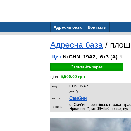
Адресна база
Контакти
Адресна база
/ пло
Щит
№CHN_19A2, 6x3 (A)
Запитайте зараз
ціна:
5,500.00 грн
CHN_19A2
код:
ots:
0
Скибин
місто:
с. Скибин, чернігівська траса, тра
адреса:
Яриловичі", км 39+850 право, вул.