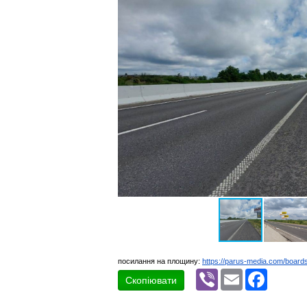
посилання на площину:
https://parus-media.com/boar
Viber
Email
Faceboo
Скопіювати