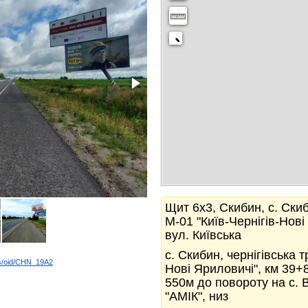
Щит 6x3, Скибин, с. Скиб
М-01 "Київ-Чернігів-Нові
вул. Київська
с. Скибин, чернігівська т
ds/oid/CHN_19A2
Нові Яриловичі", км 39+8
k
550м до повороту на с. 
"АМІК", низ