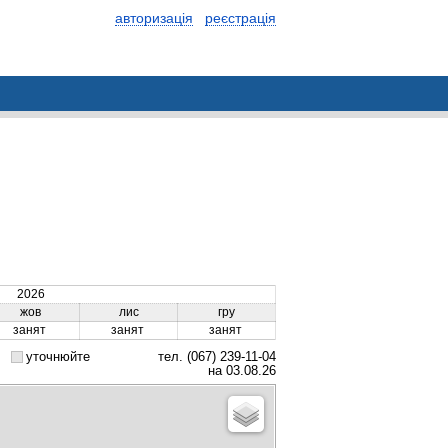
авторизація
реєстрація
2026
жов
лис
гру
занят
занят
занят
уточнюйте
тел. (067) 239-11-04
на 03.08.26