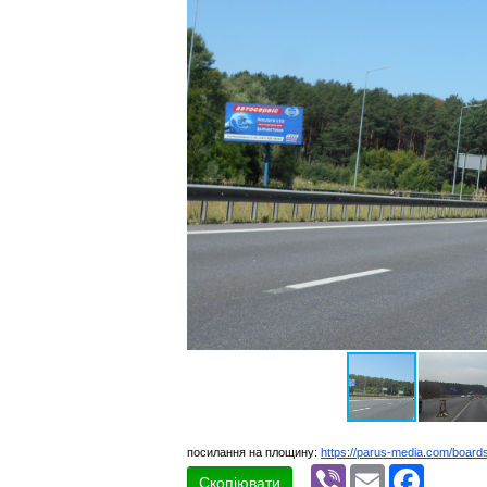
посилання на площину:
https://parus-media.com/boar
Viber
Email
Faceboo
Скопіювати