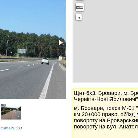
Щит 6x3, Бровари, м. Бр
Чернігів-Нові Яриловичі
м. Бровари, траса М-01 "
км 20+000 право, об'їзд 
повороту на Броварський
повороту на вул. Анатол
ds/oid/CHN_13B
k