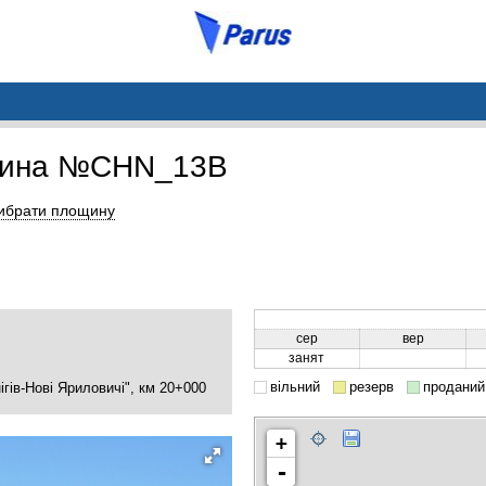
щина №CHN_13B
ибрати площину
сер
вер
занят
вільний
резерв
проданий
ігів-Нові Яриловичі", км 20+000
+
-