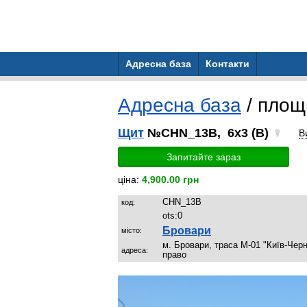
Адресна база
Контакти
Адресна база
/ пло
Щит
№CHN_13B, 6x3 (B)
В
Запитайте зараз
ціна:
4,900.00 грн
CHN_13B
код:
ots:
0
Бровари
місто:
м. Бровари, траса М-01 "Київ-Черн
адреса:
право