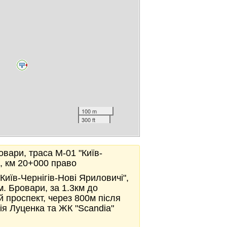
100 m
300 ft
овари, траса М-01 "Київ-
", км 20+000 право
Київ-Чернігів-Нові Яриловичі",
м. Бровари, за 1.3км до
 проспект, через 800м після
ія Луценка та ЖК "Scandia"