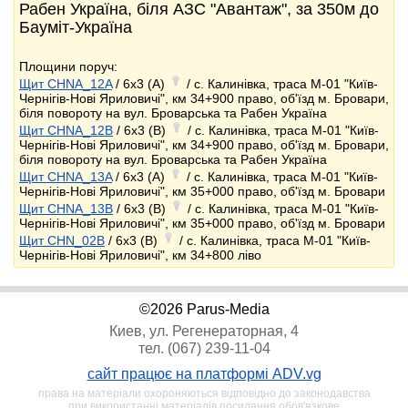
Рабен Україна, біля АЗС "Авантаж", за 350м до
Бауміт-Україна
Площини поруч:
Щит CHNA_12A
/ 6x3 (A)
/ с. Калинівка, траса М-01 "Київ-
Чернігів-Нові Яриловичі", км 34+900 право, об'їзд м. Бровари,
біля повороту на вул. Броварська та Рабен Україна
Щит CHNA_12B
/ 6x3 (B)
/ с. Калинівка, траса М-01 "Київ-
Чернігів-Нові Яриловичі", км 34+900 право, об'їзд м. Бровари,
біля повороту на вул. Броварська та Рабен Україна
Щит CHNA_13A
/ 6x3 (A)
/ с. Калинівка, траса М-01 "Київ-
Чернігів-Нові Яриловичі", км 35+000 право, об'їзд м. Бровари
Щит CHNA_13B
/ 6x3 (B)
/ с. Калинівка, траса М-01 "Київ-
Чернігів-Нові Яриловичі", км 35+000 право, об'їзд м. Бровари
Щит CHN_02B
/ 6x3 (B)
/ с. Калинівка, траса М-01 "Київ-
Чернігів-Нові Яриловичі", км 34+800 ліво
©2026 Parus-Media
Киев, ул. Регенераторная, 4
тел. (067) 239-11-04
сайт працює на платформі ADV.vg
права на матеріали охороняються відповідно до законодавства
при використанні матеріалів посилання обов'язкове