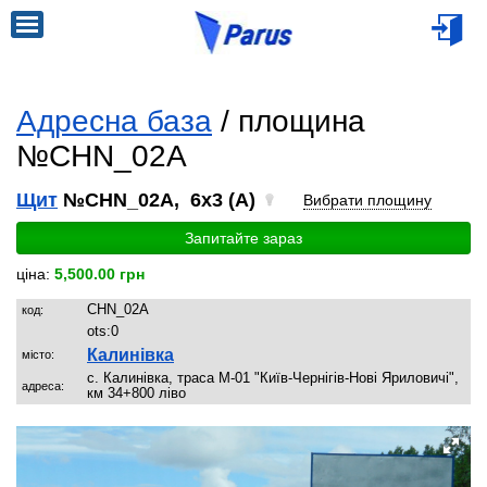
Адресна база
/ площина
№CHN_02A
Щит
№CHN_02A, 6x3 (A)
Вибрати площину
Запитайте зараз
ціна:
5,500.00 грн
CHN_02A
код:
ots:
0
Калинівка
місто:
с. Калинівка, траса М-01 "Київ-Чернігів-Нові Яриловичі",
адреса:
км 34+800 ліво