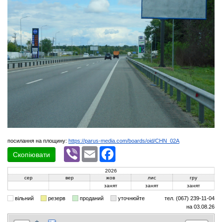
посилання на площину:
https://parus-media.com/boards/oid/CHN_02A
Viber
Email
Facebook
Скопіювати
2026
сер
вер
жов
лис
гру
занят
занят
занят
вільний
резерв
проданий
уточнюйте
тел. (067) 239-11-04
на 03.08.26