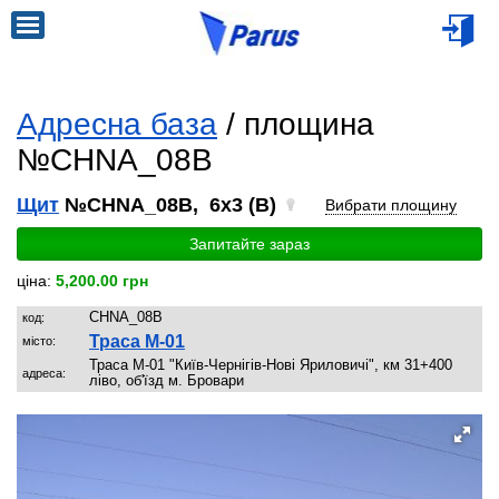
Адресна база
/ площина
№CHNA_08B
Щит
№CHNA_08B, 6x3 (B)
Вибрати площину
Запитайте зараз
ціна:
5,200.00 грн
CHNA_08B
код:
Траса М-01
місто:
Траса М-01 "Київ-Чернігів-Нові Яриловичі", км 31+400
адреса:
ліво, об'їзд м. Бровари