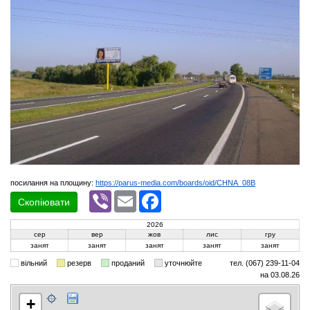
посилання на площину:
https://parus-media.com/boards/oid/CHNA_08B
Viber
Email
Facebook
Скопіювати
2026
сер
вер
жов
лис
гру
занят
занят
занят
занят
занят
вільний
резерв
проданий
уточнюйте
тел. (067) 239-11-04
на 03.08.26
+