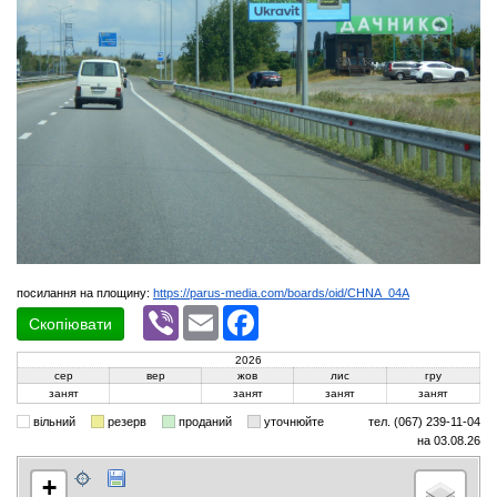
посилання на площину:
https://parus-media.com/boards/oid/CHNA_04A
Viber
Email
Facebook
Скопіювати
2026
сер
вер
жов
лис
гру
занят
занят
занят
занят
вільний
резерв
проданий
уточнюйте
тел. (067) 239-11-04
на 03.08.26
+