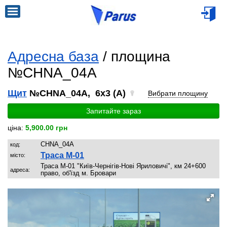
Адресна база
/ площина
№CHNA_04A
Щит
№CHNA_04A, 6x3 (A)
Вибрати площину
Запитайте зараз
ціна:
5,900.00 грн
CHNA_04A
код:
Траса М-01
місто:
Траса М-01 "Київ-Чернігів-Нові Яриловичі", км 24+600
адреса:
право, об'їзд м. Бровари