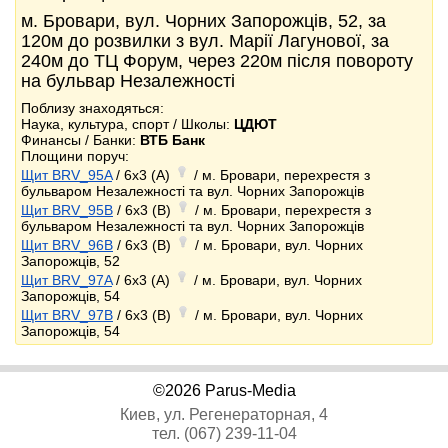
м. Бровари, вул. Чорних Запорожців, 52, за
120м до розвилки з вул. Марії Лагунової, за
240м до ТЦ Форум, через 220м після повороту
на бульвар Незалежності
Поблизу знаходяться:
Наука, культура, спорт / Школы:
ЦДЮТ
Финансы / Банки:
ВТБ Банк
Площини поруч:
Щит BRV_95A
/ 6x3 (A)
/ м. Бровари, перехрестя з
бульваром Незалежності та вул. Чорних Запорожців
Щит BRV_95B
/ 6x3 (B)
/ м. Бровари, перехрестя з
бульваром Незалежності та вул. Чорних Запорожців
Щит BRV_96B
/ 6x3 (B)
/ м. Бровари, вул. Чорних
Запорожців, 52
Щит BRV_97A
/ 6x3 (A)
/ м. Бровари, вул. Чорних
Запорожців, 54
Щит BRV_97B
/ 6x3 (B)
/ м. Бровари, вул. Чорних
Запорожців, 54
©2026 Parus-Media
Киев, ул. Регенераторная, 4
тел. (067) 239-11-04