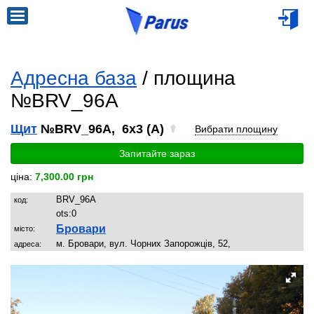
Адресна база
/ площина
№BRV_96A
Щит
№BRV_96A, 6x3 (A)
Вибрати площину
Запитайте зараз
ціна:
7,300.00 грн
BRV_96A
код:
ots:
0
Бровари
місто:
м. Бровари, вул. Чорних Запорожців, 52,
адреса: