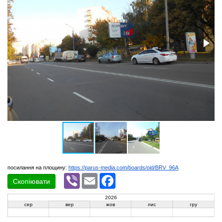
посилання на площину:
https://parus-media.com/boards/oid/BRV_96A
Viber
Email
Facebook
Скопіювати
2026
сер
вер
жов
лис
гру