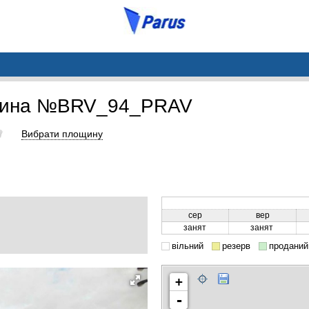
щина №BRV_94_PRAV
Вибрати площину
сер
вер
занят
занят
вільний
резерв
проданий
+
-