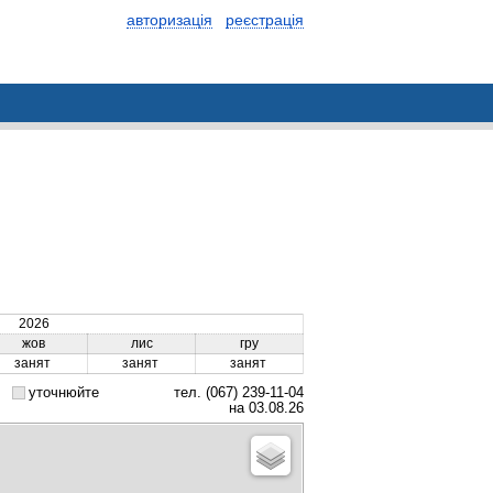
авторизація
реєстрація
2026
жов
лис
гру
занят
занят
занят
уточнюйте
тел. (067) 239-11-04
на 03.08.26