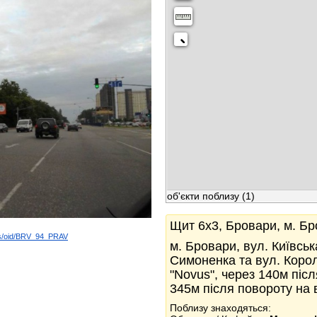
об'єкти поблизу
(1)
Щит 6x3, Бровари, м. Бр
ds/oid/BRV_94_PRAV
м. Бровари, вул. Київськ
k
Симоненка та вул. Коро
"Novus", через 140м післ
345м після повороту на 
Поблизу знаходяться: