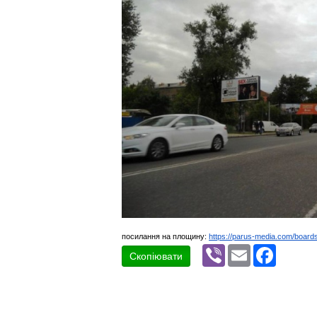
посилання на площину:
https://parus-media.com/boar
Viber
Email
Faceboo
Скопіювати