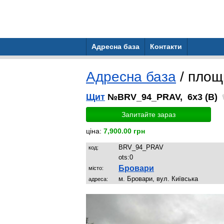
Адресна база
Контакти
Адресна база
/ пло
Щит
№BRV_94_PRAV, 6x3 (B)
Запитайте зараз
ціна:
7,900.00 грн
BRV_94_PRAV
код:
ots:
0
Бровари
місто:
м. Бровари, вул. Київська
адреса: