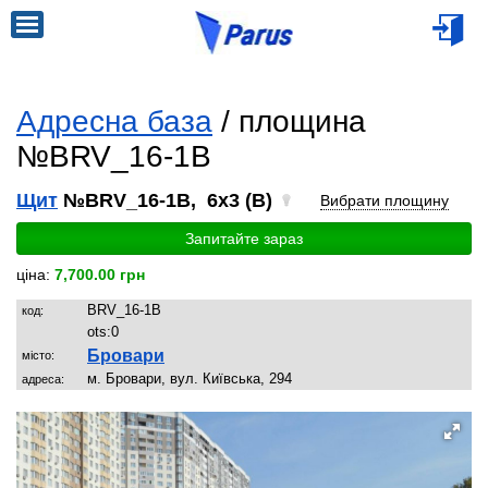
Адресна база
/ площина
№BRV_16-1B
Щит
№BRV_16-1B, 6x3 (B)
Вибрати площину
Запитайте зараз
ціна:
7,700.00 грн
BRV_16-1B
код:
ots:
0
Бровари
місто:
м. Бровари, вул. Київська, 294
адреса: