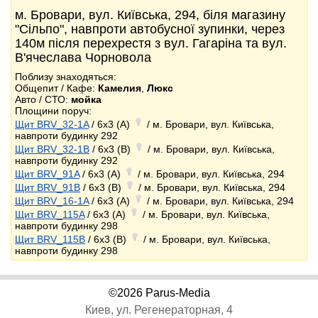
м. Бровари, вул. Київська, 294, біля магазину
"Сільпо", навпроти автобусної зупинки, через
140м після перехрестя з вул. Гагаріна та вул.
В'ячеслава Чорновола
Поблизу знаходяться:
Общепит / Кафе:
Камелия
,
Люкс
Авто / СТО:
мойка
Площини поруч:
Щит BRV_32-1A
/ 6x3 (A)
/ м. Бровари, вул. Київська,
навпроти будинку 292
Щит BRV_32-1B
/ 6x3 (B)
/ м. Бровари, вул. Київська,
навпроти будинку 292
Щит BRV_91A
/ 6x3 (A)
/ м. Бровари, вул. Київська, 294
Щит BRV_91B
/ 6x3 (B)
/ м. Бровари, вул. Київська, 294
Щит BRV_16-1A
/ 6x3 (A)
/ м. Бровари, вул. Київська, 294
Щит BRV_115A
/ 6x3 (A)
/ м. Бровари, вул. Київська,
навпроти будинку 298
Щит BRV_115B
/ 6x3 (B)
/ м. Бровари, вул. Київська,
навпроти будинку 298
©2026 Parus-Media
Киев, ул. Регенераторная, 4