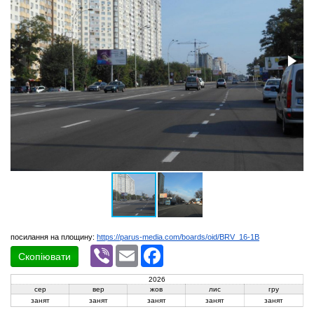
посилання на площину:
https://parus-media.com/boards/oid/BRV_16-1B
Viber
Email
Facebook
Скопіювати
2026
сер
вер
жов
лис
гру
занят
занят
занят
занят
занят